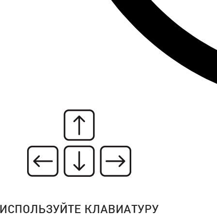
Лабораторная диагностика имеет колосс
исследуются практические все биологи
анализы крови и мочи. Отдельное вниман
Процесс выявления болезней печени пр
За окрашивание биологических отправл