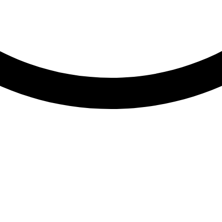
альное значение при выявлении заболеваний печени и
ческие жидкости и отправления пациента. Показатель
ие при печеночных патологиях уделяется анализу кала
и помощи анализов
ений отвечает пигмент билирубин, который является 