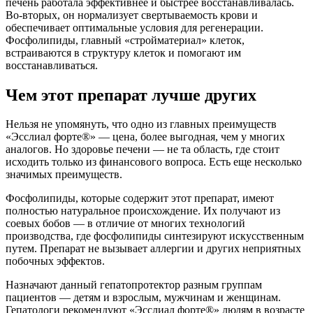
печень работала эффективнее и быстрее восстанавливалась.
Во-вторых, он нормализует свертываемость крови и
обеспечивает оптимальные условия для регенерации.
Фосфолипиды, главный «стройматериал» клеток,
встраиваются в структуру клеток и помогают им
восстанавливаться.
Чем этот препарат лучше других
Нельзя не упомянуть, что одно из главных преимуществ
«Эсслиал форте®» — цена, более выгодная, чем у многих
аналогов. Но здоровье печени — не та область, где стоит
исходить только из финансового вопроса. Есть еще несколько
значимых преимуществ.
Фосфолипиды, которые содержит этот препарат, имеют
полностью натуральное происхождение. Их получают из
соевых бобов — в отличие от многих технологий
производства, где фосфолипиды синтезируют искусственным
путем. Препарат не вызывает аллергии и других неприятных
побочных эффектов.
Назначают данный гепатопротектор разным группам
пациентов — детям и взрослым, мужчинам и женщинам.
Гепатологи рекомендуют «Эсслиал форте®» людям в возрасте