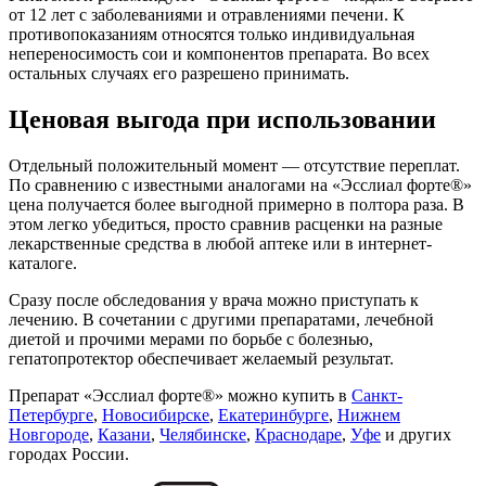
от 12 лет с заболеваниями и отравлениями печени. К
противопоказаниям относятся только индивидуальная
непереносимость сои и компонентов препарата. Во всех
остальных случаях его разрешено принимать.
Ценовая выгода при использовании
Отдельный положительный момент — отсутствие переплат.
По сравнению с известными аналогами на «Эсслиал форте®»
цена получается более выгодной примерно в полтора раза. В
этом легко убедиться, просто сравнив расценки на разные
лекарственные средства в любой аптеке или в интернет-
каталоге.
Сразу после обследования у врача можно приступать к
лечению. В сочетании с другими препаратами, лечебной
диетой и прочими мерами по борьбе с болезнью,
гепатопротектор обеспечивает желаемый результат.
Препарат «Эсслиал форте®» можно купить в
Санкт-
Петербурге
,
Новосибирске
,
Екатеринбурге
,
Нижнем
Новгороде
,
Казани
,
Челябинске
,
Краснодаре
,
Уфе
и других
городах России.