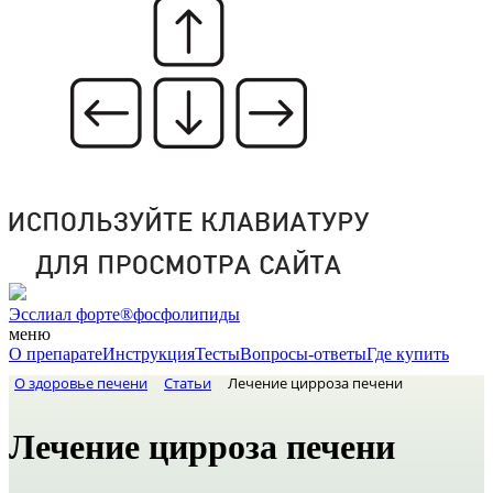
Эсслиал форте®
фосфолипиды
меню
О препарате
Инструкция
Тесты
Вопросы-ответы
Где купить
О здоровье печени
Статьи
Лечение цирроза печени
Лечение цирроза печени