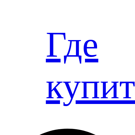
Узнать подробнее о
препарате Эсслиал форте
Где
купит