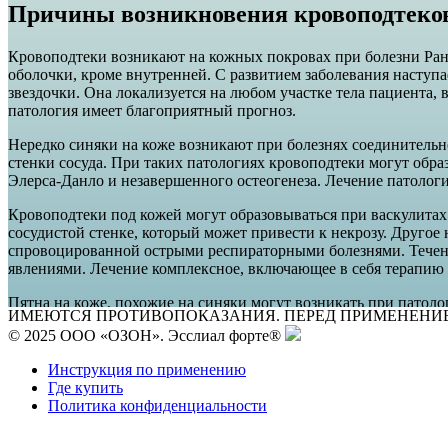
Причины возникновения кровоподтеков
Кровоподтеки возникают на кожных покровах при болезни Ранд
оболочки, кроме внутренней. С развитием заболевания наступа
звездочки. Она локализуется на любом участке тела пациента, 
патология имеет благоприятный прогноз.
Нередко синяки на коже возникают при болезнях соединительн
стенки сосуда. При таких патологиях кровоподтеки могут обра
Элерса-Данло и незавершенного остеогенеза. Лечение патолог
Кровоподтеки под кожей могут образовываться при васкулитах.
сосудистой стенке, который может привести к некрозу. Другое
спровоцированной острыми респираторными болезнями. Течени
явлениями. Лечение комплексное, включающее в себя терапию
Пятна на коже, похожие на синяки могут возникать при патол
ИМЕЮТСЯ ПРОТИВОПОКАЗАНИЯ. ПЕРЕД ПРИМЕНЕНИ
мелкие и крупные кровотечения под кожей, образующиеся бесп
© 2025 ООО «ОЗОН». Эсслиал форте®
Заболевание возникает с одинаковой частотой у мужчин и женщ
Инструкция по применению
Узнать подробнее о
препарате Эсслиал форте
Где купить
Политика конфиденциальности