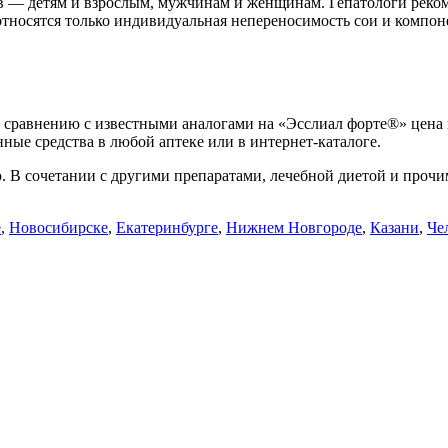
 — детям и взрослым, мужчинам и женщинам. Гепатологи рекоме
тносятся только индивидуальная непереносимость сои и компоне
сравнению с известными аналогами на «Эсслиал форте®» цена п
нные средства в любой аптеке или в интернет-каталоге.
. В сочетании с другими препаратами, лечебной диетой и прочи
е
,
Новосибирске
,
Екатеринбурге
,
Нижнем Новгороде
,
Казани
,
Че