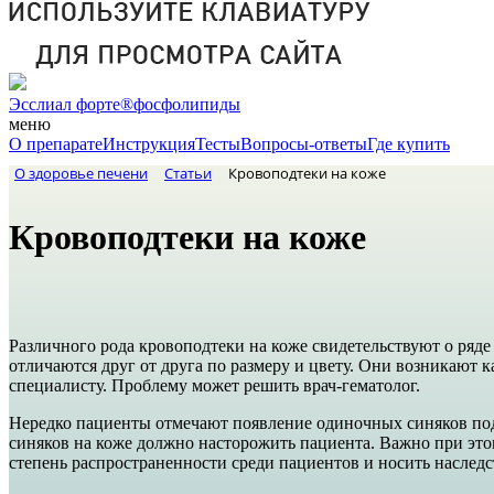
Эсслиал форте®
фосфолипиды
меню
О препарате
Инструкция
Тесты
Вопросы-ответы
Где купить
О здоровье печени
Статьи
Кровоподтеки на коже
Кровоподтеки на коже
Различного рода кровоподтеки на коже свидетельствуют о ряд
отличаются друг от друга по размеру и цвету. Они возникают 
специалисту. Проблему может решить врач-гематолог.
Нередко пациенты отмечают появление одиночных синяков под 
синяков на коже должно насторожить пациента. Важно при это
степень распространенности среди пациентов и носить наслед