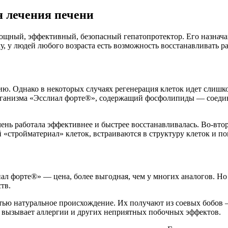
я лечения печени
ный, эффективный, безопасный гепатопротектор. Его назначаю
у, у людей любого возраста есть возможность восстанавливать р
. Однако в некоторых случаях регенерация клеток идет слишком
ганизма «Эсслиал форте®», содержащий фосфолипиды — соедине
ень работала эффективнее и быстрее восстанавливалась. Во-вто
«стройматериал» клеток, встраиваются в структуру клеток и по
л форте®» — цена, более выгодная, чем у многих аналогов. Но з
тв.
ью натуральное происхождение. Их получают из соевых бобов —
 вызывает аллергии и других неприятных побочных эффектов.