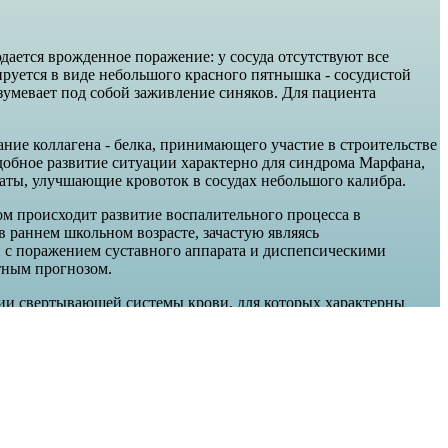
ается врожденное поражение: у сосуда отсутствуют все
ируется в виде небольшого красного пятнышка - сосудистой
азумевает под собой заживление синяков. Для пациента
ние коллагена - белка, принимающего участие в строительстве
одобное развитие ситуации характерно для синдрома Марфана,
раты, улучшающие кровоток в сосудах небольшого калибра.
ом происходит развитие воспалительного процесса в
в раннем школьном возрасте, зачастую являясь
 с поражением суставного аппарата и диспепсическими
тным прогнозом.
огии свертывающей системы крови, для которых характерны
о уменьшение числа тромбоцитов, либо нарушение их функции.
ки требуется консультация профильного специалиста.