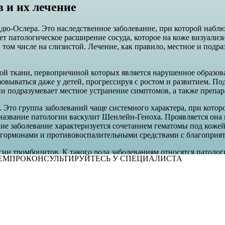
 и их лечение
ю-Ослера. Это наследственное заболевание, при которой наблюд
ет патологическое расширение сосуда, которое на коже визуализ
в том числе на слизистой. Лечение, как правило, местное и подр
ой ткани, первопричиной которых является нарушенное образова
зовываться даже у детей, прогрессируя с ростом и развитием. П
ии подразумевает местное устранение симптомов, а также препа
 Это группа заболеваний чаще системного характера, при котор
 название патологии васкулит Шенлейн-Геноха. Проявляется она 
е заболевание характеризуется сочетанием гематомы под кожей
 гормонами и противовоспалительными средствами с благоприя
огии тромбоцитов. К такого рода заболеваниям относятся патол
ЕМ
ПРОКОНСУЛЬТИРУЙТЕСЬ У СПЕЦИАЛИСТА
ричинно. При этом количество в анализе крови отмечается либ
ин и не имеет привязки к возрасту. Для более точной диагности