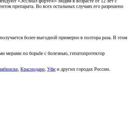
ндуют «Эсслиал форте®» людям в возрасте от 12 лет с
нтов препарата. Во всех остальных случаях его разрешено
олучается более выгодной примерно в полтора раза. В этом
ми мерами по борьбе с болезнью, гепатопротектор
лябинске
,
Краснодаре
,
Уфе
и других городах России.